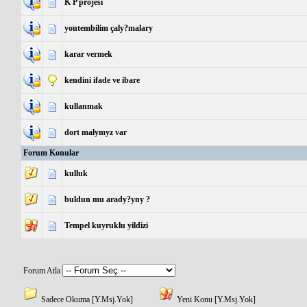
K P projesi
yontembilim çaly?malary
karar vermek
kendini ifade ve ibare
kullanmak
dort malymyz var
Forum Konular
kulluk
buldun mu arady?yny ?
Tempel kuyruklu yildizi
Forum Atla
Sadece Okuma [Y.Msj.Yok]
Yeni Konu [Y.Msj.Yok]