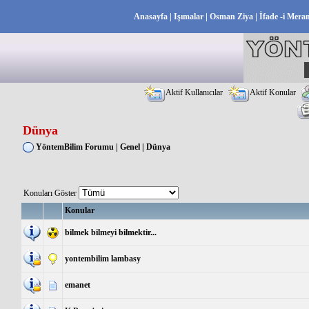
|
|
|
Anasayfa
Işımalar
Osman Ziya
İfade -i Mera
Aktif Kullanıcılar
Aktif Konular
Dünya
YöntemBilim Forumu
|
Genel
|
Dünya
Konuları Göster
Konular
bilmek bilmeyi bilmektir...
yontembilim lambasy
emanet