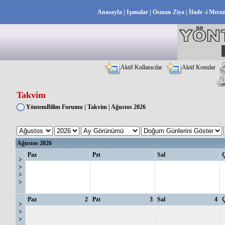
|
|
|
Anasayfa
Işımalar
Osman Ziya
İfade -i Mera
Aktif Kullanıcılar
Aktif Konular
Takvim
YöntemBilim Forumu
|
Takvim
| Ağustos 2026
Ağustos 2026
Paz
Pzt
Sal
>
>
>
>
Paz
2
Pzt
3
Sal
4
>
>
>