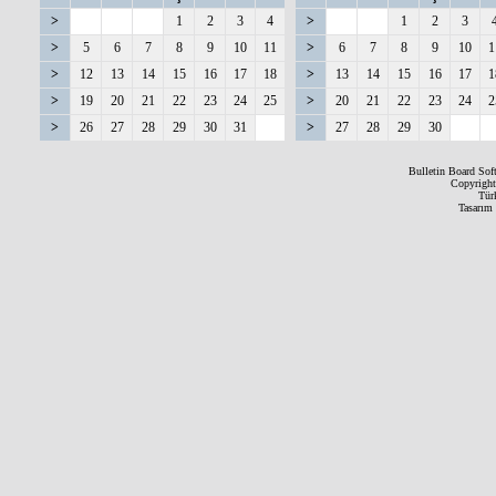
>
1
2
3
4
>
1
2
3
>
5
6
7
8
9
10
11
>
6
7
8
9
10
1
>
12
13
14
15
16
17
18
>
13
14
15
16
17
1
>
19
20
21
22
23
24
25
>
20
21
22
23
24
2
>
26
27
28
29
30
31
>
27
28
29
30
Bulletin Board Sof
Copyrigh
Tür
Tasarım