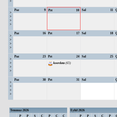
>
Paz
9
Sal
11
Pzt
10
>
>
>
>
Paz
16
Pzt
17
Sal
18
>
>
>
>
Paz
23
Pzt
24
Sal
25
>
>
koordata
(65)
>
>
Paz
30
Pzt
31
Sal
>
>
>
>
Temmuz 2026
Eylül 2026
P
P
S
Ç
P
C
C
P
P
S
Ç
P